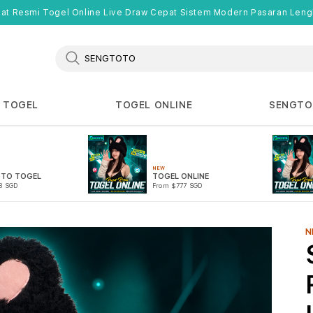
t Resmi Togel Online Live Draw Cepat Sistem Modern Pasaran Len
TOGEL
TOGEL ONLINE
SENGTO
NEW
TO TOGEL
TOGEL ONLINE
8 SGD
From $777 SGD
N