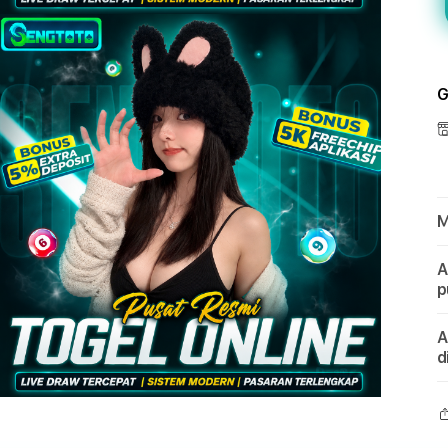
Open
media
7
in
modal
G
M
A
p
A
d
Open
media
9