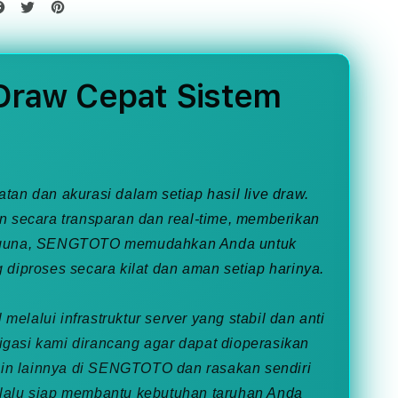
Draw Cepat Sistem
an dan akurasi dalam setiap hasil live draw.
n secara transparan dan real-time, memberikan
engguna, SENGTOTO memudahkan Anda untuk
diproses secara kilat dan aman setiap harinya.
lui infrastruktur server yang stabil dan anti
gasi kami dirancang agar dapat dioperasikan
ain lainnya di SENGTOTO dan rasakan sendiri
elalu siap membantu kebutuhan taruhan Anda