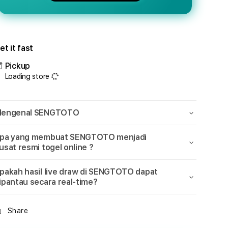
Modern
Modern
Pasaran
Pasaran
Lengkap"
Lengkap"
et it fast
Pickup
Loading store
engenal SENGTOTO
pa yang membuat SENGTOTO menjadi
usat resmi togel online ?
pakah hasil live draw di SENGTOTO dapat
ipantau secara real-time?
Share