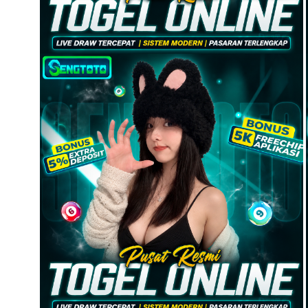
Open
media
4
in
modal