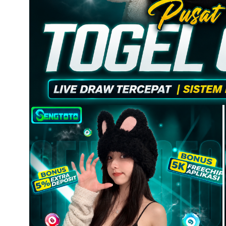
Open
media
1
in
modal