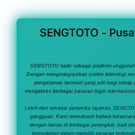
in
modal
SENGTOTO - Pusat
SENGTOTO
hadir sebagai platform unggulan
Dengan mengintegrasikan sistem teknologi mod
pengalaman bermain yang adil bagi seti
mengakses berbagai pasaran togel internasiona
Lebih dari sekadar penyedia layanan, SENGTOT
gangguan. Kami memahami bahwa kelancaran a
dengan lancar di berbagai perangkat, baik 
kemudahan dalam memilih pasaran terlengka