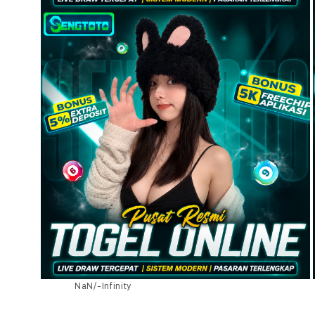
Open
media
6
in
modal
Open
of
NaN
/
-Infinity
media
8