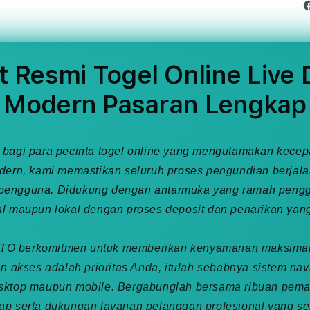
in
modal
 Resmi Togel Online Live 
Modern Pasaran Lengkap
 bagi para pecinta togel online yang mengutamakan kecepat
ern, kami memastikan seluruh proses pengundian berjala
ap pengguna. Didukung dengan antarmuka yang ramah p
l maupun lokal dengan proses deposit dan penarikan yang 
O berkomitmen untuk memberikan kenyamanan maksimal mela
kses adalah prioritas Anda, itulah sebabnya sistem navi
desktop maupun mobile. Bergabunglah bersama ribuan pem
p serta dukungan layanan pelanggan profesional yang s