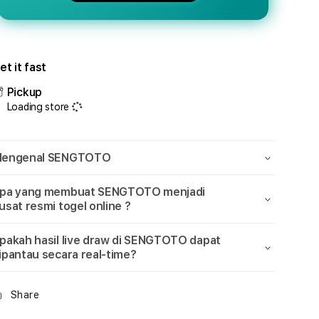
Modern
Modern
Pasaran
Pasaran
Lengkap"
Lengkap"
et it fast
Pickup
Loading store
engenal SENGTOTO
pa yang membuat SENGTOTO menjadi
usat resmi togel online ?
pakah hasil live draw di SENGTOTO dapat
ipantau secara real-time?
Share