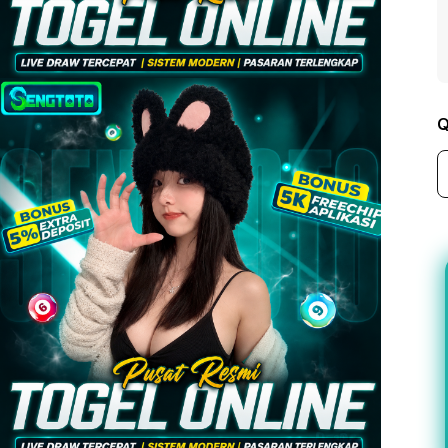
Open
media
5
Q
in
modal