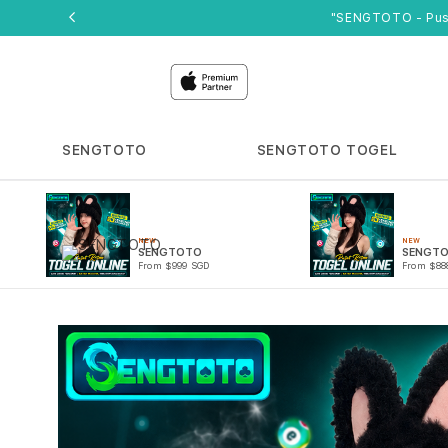
"SENGTOTO - Pusa
SENGTOTO
SENGTOTO TOGEL
NEW
NEW
SENGTOTO
SENGTO
From $999 SGD
From $88
Skip to
product
information