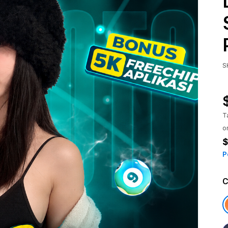
S
T
o
$
P
C