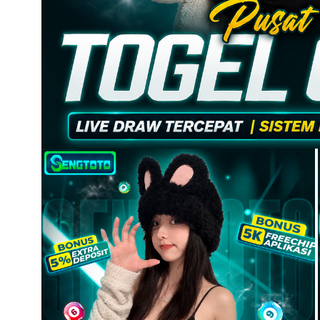
Open
media
1
in
modal