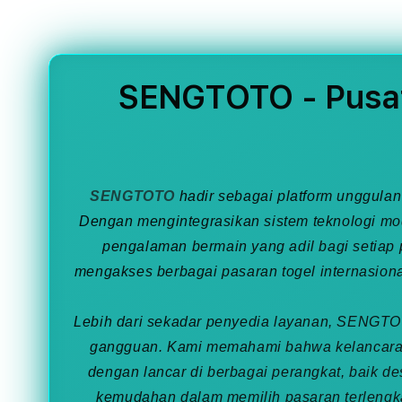
in
modal
SENGTOTO - Pusat
SENGTOTO
hadir sebagai platform unggulan
Dengan mengintegrasikan sistem teknologi mod
pengalaman bermain yang adil bagi seti
mengakses berbagai pasaran togel internasiona
Lebih dari sekadar penyedia layanan, SENGTOT
gangguan. Kami memahami bahwa kelancaran a
dengan lancar di berbagai perangkat, baik 
kemudahan dalam memilih pasaran terlengka