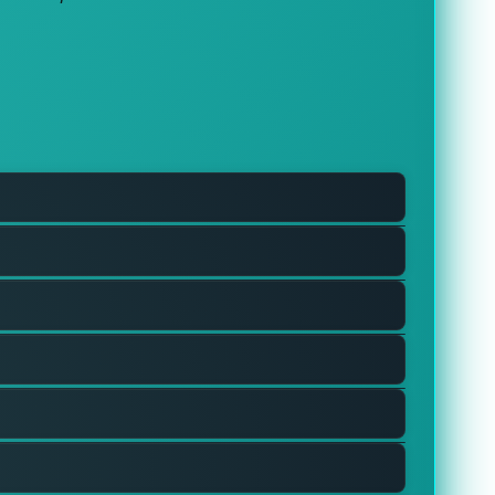
 cepat, transparan, dan teknologi modern
memastikan akurasi dan transparansi bagi
onal maupun pasaran lokal.
endala setiap harinya.
diakses melalui perangkat desktop maupun