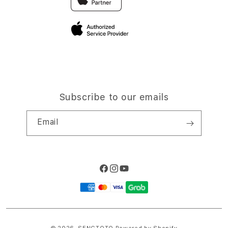
Elush Corporate Website
Privacy Policy
Site Terms of Use
Subscribe to our emails
Email
Facebook
Instagram
YouTube
Payment
methods