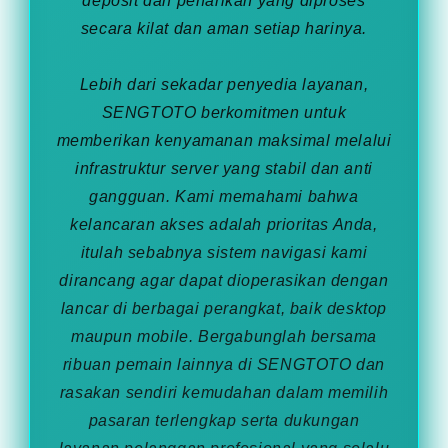
deposit dan penarikan yang diproses
secara kilat dan aman setiap harinya.
Lebih dari sekadar penyedia layanan,
SENGTOTO berkomitmen untuk
memberikan kenyamanan maksimal melalui
infrastruktur server yang stabil dan anti
gangguan. Kami memahami bahwa
kelancaran akses adalah prioritas Anda,
itulah sebabnya sistem navigasi kami
dirancang agar dapat dioperasikan dengan
lancar di berbagai perangkat, baik desktop
maupun mobile. Bergabunglah bersama
ribuan pemain lainnya di SENGTOTO dan
rasakan sendiri kemudahan dalam memilih
pasaran terlengkap serta dukungan