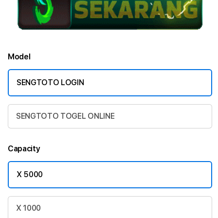
Model
SENGTOTO LOGIN
SENGTOTO TOGEL ONLINE
Capacity
X 5000
X 1000