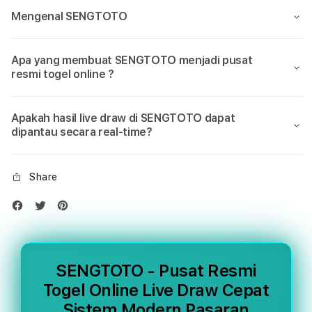
Mengenal SENGTOTO
Apa yang membuat SENGTOTO menjadi pusat
resmi togel online ?
Apakah hasil live draw di SENGTOTO dapat
dipantau secara real-time?
Share
SENGTOTO - Pusat Resmi
Togel Online Live Draw Cepat
Sistem Modern Pasaran