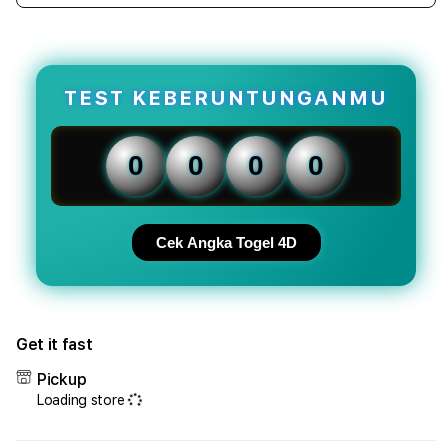
quantity
quant
for
for
"SENGTOTO
"SE
-
-
Pusat
Pusa
TEST KEBERUNTUNGANMU
Resmi
Resm
Togel
Toge
Online
Onlin
0
0
0
0
Live
Live
Draw
Draw
Cepat
Cepa
Sistem
Sist
Cek Angka Togel 4D
Modern
Mode
Pasaran
Pasa
Lengkap"
Leng
Get it fast
Pickup
Loading store